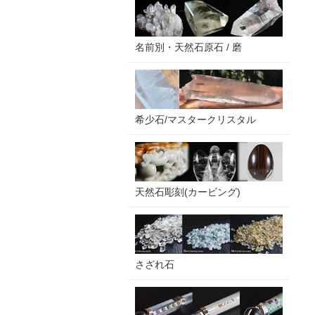
名前別・天然石原石 / 磨
希少石/マスタークリスタル
天然石彫刻(カービング)
さざれ石