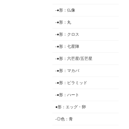
-●形：仏像
-●形：丸
-●形：クロス
-●形：七星陣
-●形：六芒星/五芒星
-●形：マカバ
-●形：ピラミッド
-●形：ハート
●形：エッグ・卵
-◎色：青