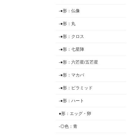
-●形：仏像
-●形：丸
-●形：クロス
-●形：七星陣
-●形：六芒星/五芒星
-●形：マカバ
-●形：ピラミッド
-●形：ハート
●形：エッグ・卵
-◎色：青