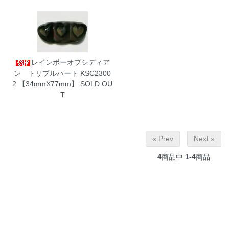
レインボーオブシディア
ン トリプルハート KSC2300
2
【34mmX77mm】 SOLD OU
T
« Prev
Next »
4
商品中
1-4
商品