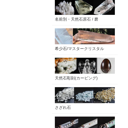
名前別・天然石原石 / 磨
希少石/マスタークリスタル
天然石彫刻(カービング)
さざれ石