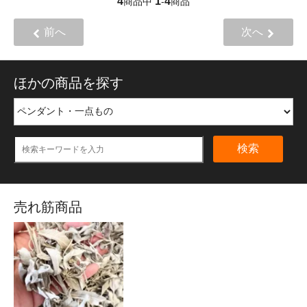
4
1
4
商品中
-
商品
前へ
次へ
ほかの商品を探す
検索
売れ筋商品