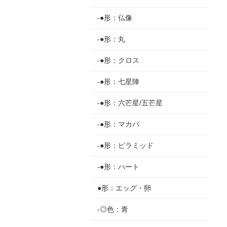
-●形：仏像
-●形：丸
-●形：クロス
-●形：七星陣
-●形：六芒星/五芒星
-●形：マカバ
-●形：ピラミッド
-●形：ハート
●形：エッグ・卵
-◎色：青