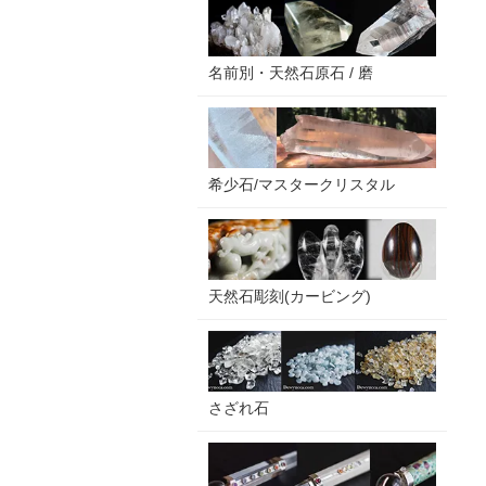
名前別・天然石原石 / 磨
希少石/マスタークリスタル
天然石彫刻(カービング)
さざれ石